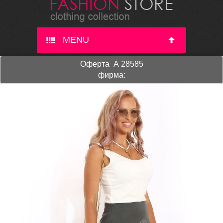
MENU
Оферта A 28585
фирма: