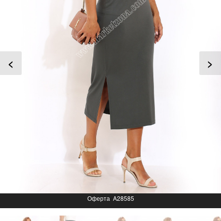
<
>
Оферта A28585