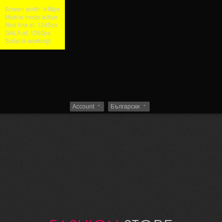
Close
Screen width: 448px
Mobile mode active
Red line at: 1245px
GALA at: 1260px
Script is working!
Account
Български