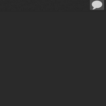
GALA
AI
„Гала“ е виртуален гласов асистент.
Разпознава естественото слово и дава
отговори на въпроси.
Можете да питате Гала за всичко свързано
със сайта и извън него.
Освен, че може да ви дава информация за
сайта, да ви прави и корегира съществуващи
поръчки.
Гала може да ви разказва вицове да играе