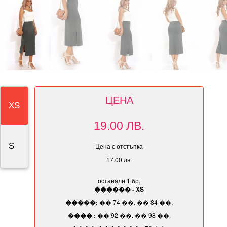
ЦЕНА
XS
19.00 ЛВ.
S
Цена с отстъпка
17.00 лв.
останали 1 бр.
������ - XS
�����:
�� 74 ��. �� 84 ��.
���� :
�� 92 ��. �� 98 ��.