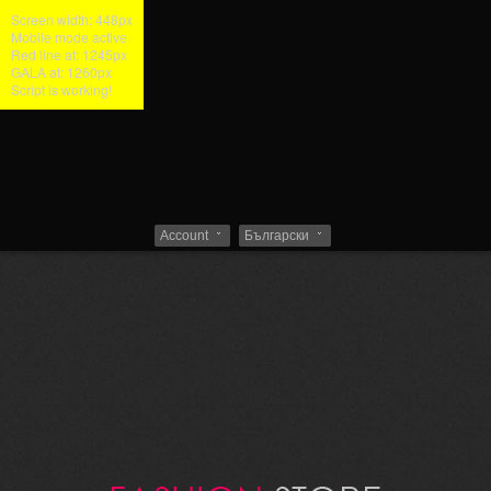
Close
Screen width: 448px
Mobile mode active
Red line at: 1245px
GALA at: 1260px
Script is working!
Account
Български