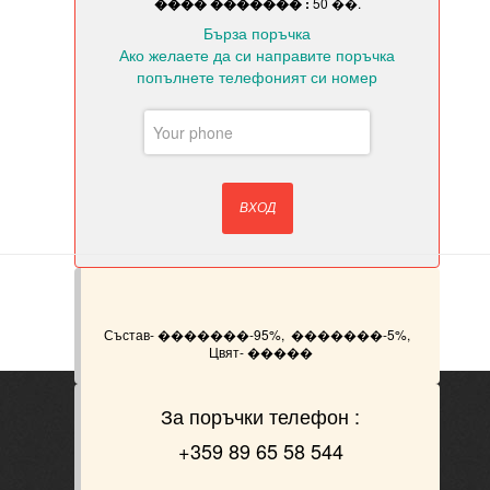
���� ������� :
50 ��.
Бърза поръчка
Ако желаете да си направите поръчка
попълнете телефоният си номер
ВХОД
Състав- �������-95%, �������-5%,
Цвят- �����
За поръчки телефон :
+359 89 65 58 544