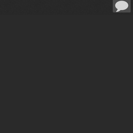
GALA
AI
„Гала“ е виртуален гласов асистент.
Разпознава естественото слово и дава
отговори на въпроси.
Можете да питате Гала за всичко свързано
със сайта и извън него.
Освен, че може да ви дава информация за
сайта, да ви прави и корегира съществуващи
поръчки.
Гала може да ви разказва вицове да играе