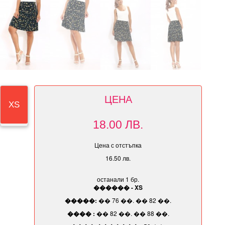
ЦЕНА
XS
18.00 ЛВ.
Цена с отстъпка
16.50 лв.
останали 1 бр.
������ - XS
�����:
�� 76 ��. �� 82 ��.
���� :
�� 82 ��. �� 88 ��.