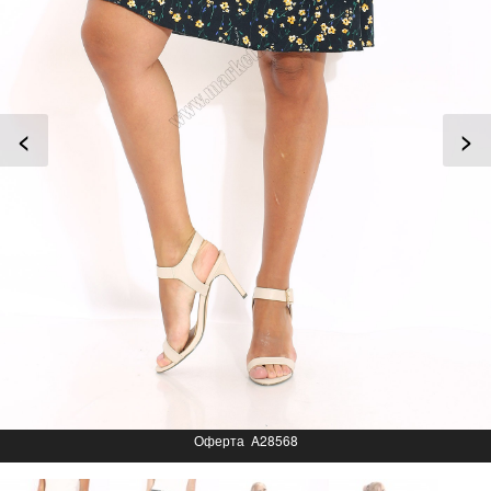
<
>
Оферта A28568